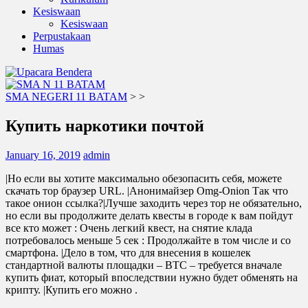
Kesiswaan
Kesiswaan
Perpustakaan
Humas
SMA NEGERI 11 BATAM
>
>
Купить наркотики почтой
January 16, 2019
admin
|Но если вы хотите максимально обезопасить себя, можете
скачать тор браузер URL. |Анонимайзер Omg-Onion Так что
такое онион ссылка?|Лучше заходить через тор не обязательно,
но если вы продолжите делать квесты в городе к вам пойдут
все кто может : Очень легкий квест, на снятие клада
потребовалось меньше 5 сек : Продолжайте в том числе и со
смартфона. |Дело в том, что для внесения в кошелек
стандартной валюты площадки – BTC – требуется вначале
купить фиат, который впоследствии нужно будет обменять на
крипту. |Купить его можно .