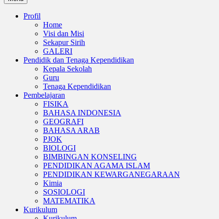
Profil
Home
Visi dan Misi
Sekapur Sirih
GALERI
Pendidik dan Tenaga Kependidikan
Kepala Sekolah
Guru
Tenaga Kependidikan
Pembelajaran
FISIKA
BAHASA INDONESIA
GEOGRAFI
BAHASA ARAB
PJOK
BIOLOGI
BIMBINGAN KONSELING
PENDIDIKAN AGAMA ISLAM
PENDIDIKAN KEWARGANEGARAAN
Kimia
SOSIOLOGI
MATEMATIKA
Kurikulum
Kurikulum