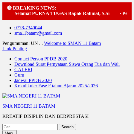
🔴 BREAKING NEWS:
Selamat PURNA TUGAS Bapak Rahmat, S.Si
·
Pelaks
Skip
0778-7340044
to
sma11batam@gmail.com
content
Pengumuman: UN ...
Welcome to SMAN 11 Batam
Link Penting
Contact Person PPDB 2020
Download Surat Pernyataan Siswa Orang Tua dan Wali
GALERI
Guru
Jadwal PPDB 2020
Kokulikuler Fase F tahun Ajaran 2025/2026
SMA NEGERI 11 BATAM
KREATIF DISIPLIN DAN BERPRESTASI
Search
for:
Menu