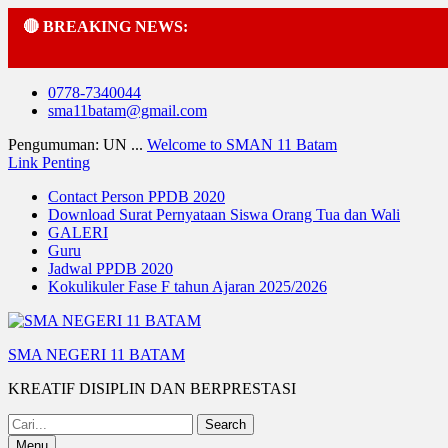
🔴 BREAKING NEWS:
Skip
0778-7340044
to
sma11batam@gmail.com
content
Pengumuman: UN ...
Welcome to SMAN 11 Batam
Link Penting
Contact Person PPDB 2020
Download Surat Pernyataan Siswa Orang Tua dan Wali
GALERI
Guru
Jadwal PPDB 2020
Kokulikuler Fase F tahun Ajaran 2025/2026
SMA NEGERI 11 BATAM
KREATIF DISIPLIN DAN BERPRESTASI
Search
for:
Menu