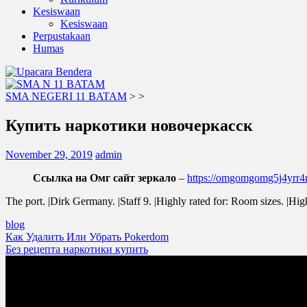
Kesiswaan
Kesiswaan
Perpustakaan
Humas
SMA NEGERI 11 BATAM
>
>
Купить наркотики новочеркасск
November 29, 2019
admin
Ссылка на Омг сайт зеркало
–
https://omgomgomg5j4yrr
The port. |Dirk Germany. |Staff 9. |Highly rated for: Room sizes. |Hig
blog
Post
Как Удалить Или Убрать Pokerdom
Без рецепта наркотики купить
navigation