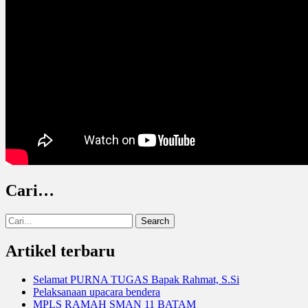
Cari…
Search
for:
Artikel terbaru
Selamat PURNA TUGAS Bapak Rahmat, S.Si
Pelaksanaan upacara bendera
MPLS RAMAH SMAN 11 BATAM