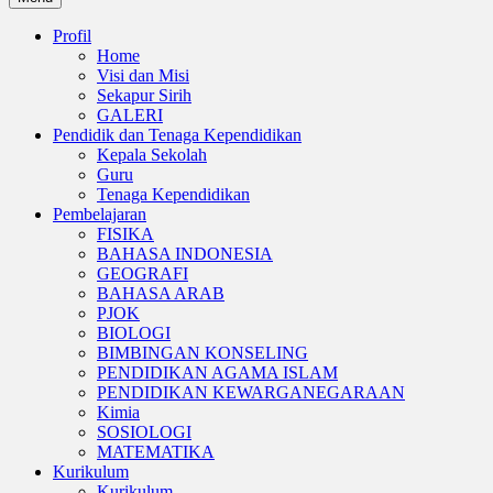
Profil
Home
Visi dan Misi
Sekapur Sirih
GALERI
Pendidik dan Tenaga Kependidikan
Kepala Sekolah
Guru
Tenaga Kependidikan
Pembelajaran
FISIKA
BAHASA INDONESIA
GEOGRAFI
BAHASA ARAB
PJOK
BIOLOGI
BIMBINGAN KONSELING
PENDIDIKAN AGAMA ISLAM
PENDIDIKAN KEWARGANEGARAAN
Kimia
SOSIOLOGI
MATEMATIKA
Kurikulum
Kurikulum