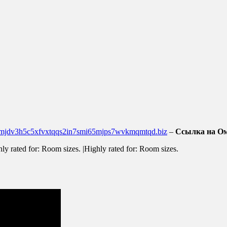
4mjdv3h5c5xfvxtqqs2in7smi65mjps7wvkmqmtqd.biz
–
Ссылка на Ом
hly rated for: Room sizes. |Highly rated for: Room sizes.