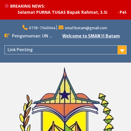
BREAKING NEWS:
Selamat PURNA TUGAS Bapak Rahmat, S.Si
·
Pelaksan
Skip
to
0778-7340044
sma11batam@gmail.com
content
Pengumuman: UN ...
Welcome to SMAN 11 Batam
Link Penting