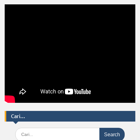
Cari…
Search
for: