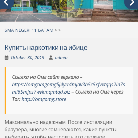
SMA NEGERI 11 BATAM
>
>
Купить наркотики на ибице
October 30, 2019
admin
Ссылка на Омг сайт зеркало
–
https://omgomgomg5j4yrr4mjdv3h5c5xfvxtqqs2in7s
mi65mjps7wvkmqmtqd.biz
–
Ссылка на Омг через
Tor:
http://omgomg.store
Максимально надежным. После инсталяции
браузера, многие сомневаются, какие пункты
выбирать, чтобы настроить это сложное