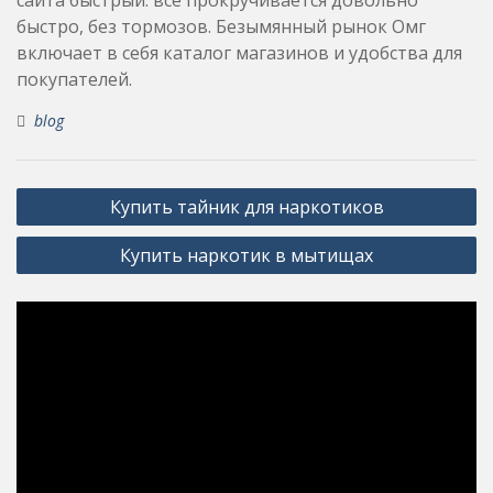
быстро, без тормозов. Безымянный рынок Омг
включает в себя каталог магазинов и удобства для
покупателей.
blog
Post
Купить тайник для наркотиков
navigation
Купить наркотик в мытищах