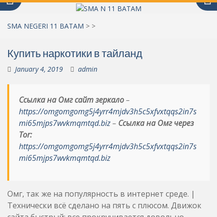
SMA NEGERI 11 BATAM
>
>
Купить наркотики в тайланд
January 4, 2019
admin
Ссылка на Омг сайт зеркало
–
https://omgomgomg5j4yrr4mjdv3h5c5xfvxtqqs2in7s
mi65mjps7wvkmqmtqd.biz
–
Ссылка на Омг через
Tor:
https://omgomgomg5j4yrr4mjdv3h5c5xfvxtqqs2in7s
mi65mjps7wvkmqmtqd.biz
Омг, так же на популярность в интернет среде. |
Технически всё сделано на пять с плюсом. Движок
сайта быстрый: все прокручивается довольно