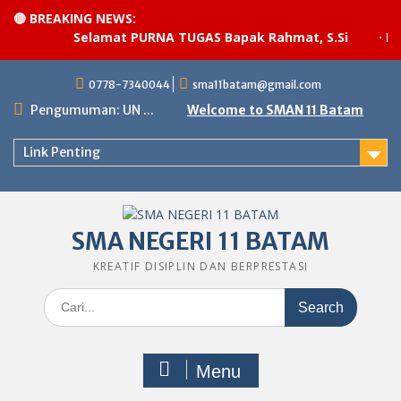
🔴 BREAKING NEWS:
Selamat PURNA TUGAS Bapak Rahmat, S.Si
·
Pel
Skip
0778-7340044
sma11batam@gmail.com
to
content
Pengumuman: UN ...
Welcome to SMAN 11 Batam
Link Penting
SMA NEGERI 11 BATAM
KREATIF DISIPLIN DAN BERPRESTASI
Search
for:
Menu