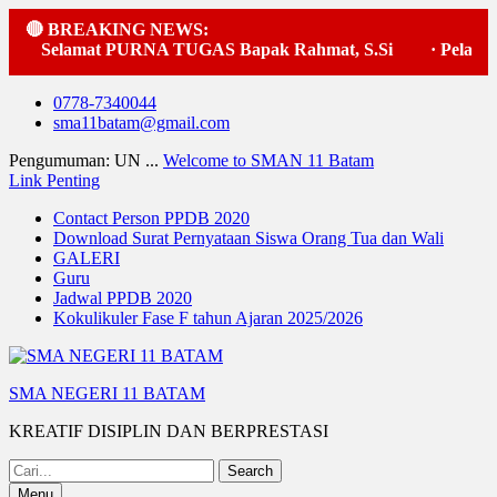
🔴 BREAKING NEWS:
Selamat PURNA TUGAS Bapak Rahmat, S.Si
·
Pelaksan
Skip
0778-7340044
to
sma11batam@gmail.com
content
Pengumuman: UN ...
Welcome to SMAN 11 Batam
Link Penting
Contact Person PPDB 2020
Download Surat Pernyataan Siswa Orang Tua dan Wali
GALERI
Guru
Jadwal PPDB 2020
Kokulikuler Fase F tahun Ajaran 2025/2026
SMA NEGERI 11 BATAM
KREATIF DISIPLIN DAN BERPRESTASI
Search
for:
Menu