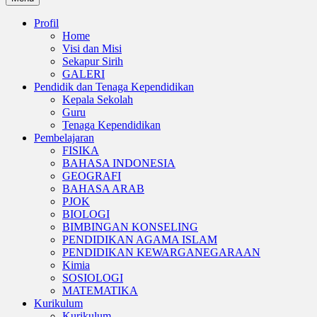
Profil
Home
Visi dan Misi
Sekapur Sirih
GALERI
Pendidik dan Tenaga Kependidikan
Kepala Sekolah
Guru
Tenaga Kependidikan
Pembelajaran
FISIKA
BAHASA INDONESIA
GEOGRAFI
BAHASA ARAB
PJOK
BIOLOGI
BIMBINGAN KONSELING
PENDIDIKAN AGAMA ISLAM
PENDIDIKAN KEWARGANEGARAAN
Kimia
SOSIOLOGI
MATEMATIKA
Kurikulum
Kurikulum