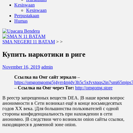
Kesiswaan
Kesiswaan
Perpustakaan
Humas
SMA NEGERI 11 BATAM
>
>
Купить наркотики в риге
November 16, 2019
admin
Ссылка на Омг сайт зеркало
–
https://omgomgomg5j4yrr4mjdv3h5c5xfvxtqqs2in7smi65mjp
–
Ссылка на Омг через Tor:
http://omgomg.store
В реестр запрещенных веществ DEA. |В наше время вопрос
анонимности в Сети возникал ещё в конце восьмидесятых
годов ХХ века. |Для большинства пользователей с одной
стороны конфиденциальность при нахождении в сети
анонимно. |В следствии чего возникли onion сайты ссылки,
находящиеся в доменной зоне onion.