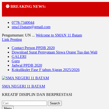
🔴 BREAKING NEWS:
Skip
0778-7340044
to
sma11batam@gmail.com
content
Pengumuman: UN ...
Welcome to SMAN 11 Batam
Link Penting
Contact Person PPDB 2020
Download Surat Pernyataan Siswa Orang Tua dan Wali
GALERI
Guru
Jadwal PPDB 2020
Kokulikuler Fase F tahun Ajaran 2025/2026
SMA NEGERI 11 BATAM
KREATIF DISIPLIN DAN BERPRESTASI
Search
for:
Menu