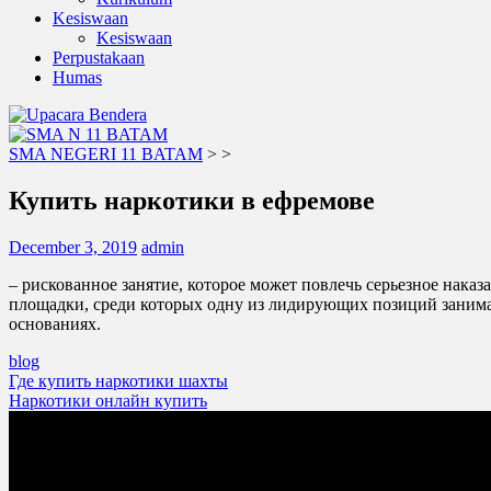
Kesiswaan
Kesiswaan
Perpustakaan
Humas
SMA NEGERI 11 BATAM
>
>
Купить наркотики в ефремове
December 3, 2019
admin
– рискованное занятие, которое может повлечь серьезное наказ
площадки, среди которых одну из лидирующих позиций занимае
основаниях.
blog
Post
Где купить наркотики шахты
Наркотики онлайн купить
navigation