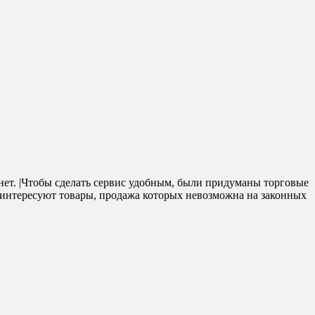
кнет. |Чтобы сделать сервис удобным, были придуманы торговые
 интересуют товары, продажа которых невозможна на законных