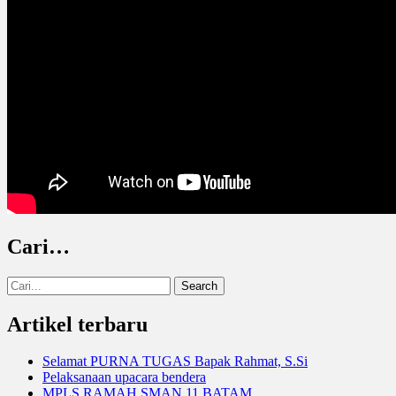
Cari…
Search
for:
Artikel terbaru
Selamat PURNA TUGAS Bapak Rahmat, S.Si
Pelaksanaan upacara bendera
MPLS RAMAH SMAN 11 BATAM