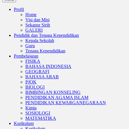
Profil
Home
Visi dan Misi
Sekapur Sirih
GALERI
Pendidik dan Tenaga Kependidikan
Kepala Sekolah
Guru
Tenaga Kependidikan
Pembelajaran
FISIKA
BAHASA INDONESIA
GEOGRAFI
BAHASA ARAB
PJOK
BIOLOGI
BIMBINGAN KONSELING
PENDIDIKAN AGAMA ISLAM
PENDIDIKAN KEWARGANEGARAAN
Kimia
SOSIOLOGI
MATEMATIKA
Kurikulum
Kurikulum