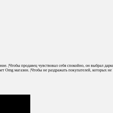
ание. |Чтобы продавец чувствовал себя спокойно, он выбрал дар
т Omg магазин. |Чтобы не раздражать покупателей, которых не