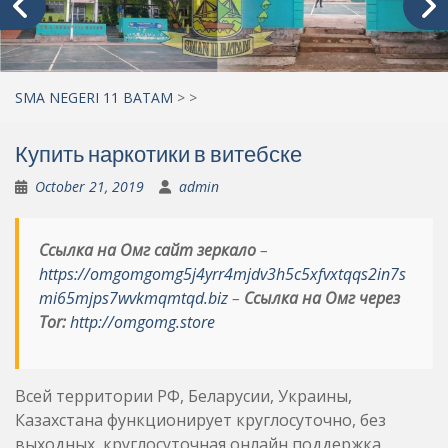
SMA NEGERI 11 BATAM
>
>
Купить наркотики в витебске
October 21, 2019
admin
Ссылка на Омг сайт зеркало
–
https://omgomgomg5j4yrr4mjdv3h5c5xfvxtqqs2in7s
mi65mjps7wvkmqmtqd.biz
–
Ссылка на Омг через
Tor:
http://omgomg.store
Всей территории РФ, Беларусии, Украины,
Казахстана функционирует круглосуточно, без
выходных, круглосуточная онлайн поддержка,