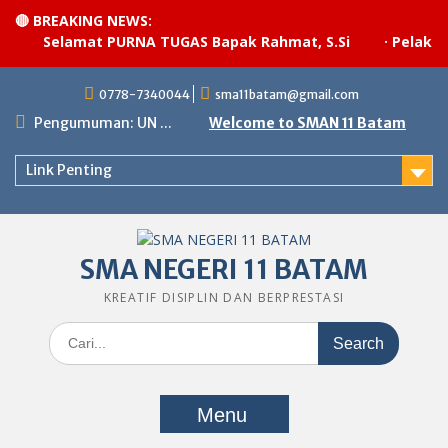
🔴 BREAKING NEWS:
Selamat PURNA TUGAS Bapak Rahmat, S.Si
·
Pelaksan
Skip
0778-7340044
sma11batam@gmail.com
to
content
Pengumuman: UN ...
Welcome to SMAN 11 Batam
Link Penting
SMA NEGERI 11 BATAM
KREATIF DISIPLIN DAN BERPRESTASI
Search
for:
Menu