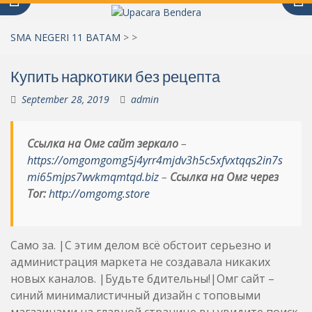
SMA NEGERI 11 BATAM
>
>
Купить наркотики без рецепта
September 28, 2019
admin
Ссылка на Омг сайт зеркало
–
https://omgomgomg5j4yrr4mjdv3h5c5xfvxtqqs2in7s
mi65mjps7wvkmqmtqd.biz
–
Ссылка на Омг через
Tor:
http://omgomg.store
Само за. |С этим делом всё обстоит серьезно и
администрация маркета не создавала никаких
новых каналов. |Будьте бдительны!|Омг сайт –
синий минималистичный дизайн с топовыми
магазинами на главной странице вы увидите поиск