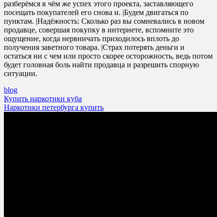
разберёмся в чём же успех этого проекта, заставляющего
посещать покупателей его снова и. |Будем двигаться по
пунктам. |Надёжность: Сколько раз вы сомневались в новом
продавце, совершая покупку в интернете, вспомните это
ощущение, когда нервничать приходилось вплоть до
получения заветного товара. |Страх потерять деньги и
остаться ни с чем или просто скорее осторожность, ведь потом
будет головная боль найти продавца и разрешить спорную
ситуации.
blog
Post
Купить наркотики куба
Наркотики петербурга купить
navigation