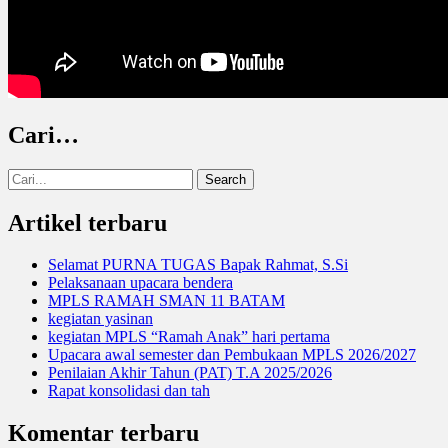
Cari…
Search
for:
Artikel terbaru
Selamat PURNA TUGAS Bapak Rahmat, S.Si
Pelaksanaan upacara bendera
MPLS RAMAH SMAN 11 BATAM
kegiatan yasinan
kegiatan MPLS “Ramah Anak” hari pertama
Upacara awal semester dan Pembukaan MPLS 2026/2027
Penilaian Akhir Tahun (PAT) T.A 2025/2026
Rapat konsolidasi dan tah
Komentar terbaru