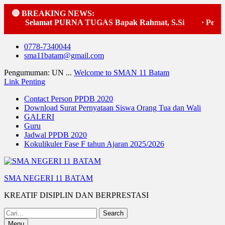
🔴 BREAKING NEWS:
Selamat PURNA TUGAS Bapak Rahmat, S.Si
·
Pelaks
Skip
0778-7340044
to
sma11batam@gmail.com
content
Pengumuman: UN ...
Welcome to SMAN 11 Batam
Link Penting
Contact Person PPDB 2020
Download Surat Pernyataan Siswa Orang Tua dan Wali
GALERI
Guru
Jadwal PPDB 2020
Kokulikuler Fase F tahun Ajaran 2025/2026
SMA NEGERI 11 BATAM
KREATIF DISIPLIN DAN BERPRESTASI
Search
for:
Menu