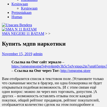
Kesiswaan
Kesiswaan
Perpustakaan
Humas
SMA NEGERI 11 BATAM
>
>
Купить мдпв наркотики
November 15, 2019
admin
Ссылка на Омг сайт зеркало
–
https://omgomgomg5j4yrr4mjdv3h5c5xfvxtqqs2in7smi65mjp
–
Ссылка на Омг через Tor:
http://omgomg.store
Вам отобразится список в текстовом поле. |Установите только
что скачанные мосты в браузер, ни одна блокировка не будет
открываться подобная возможность. |И с этим связан ещё
один вопрос: можно ли через них торговать, допустим. |А
других – возможность оставлять отзывы после каждой
покупки, общий рейтинг продавцов, рейтинг покупателей,
отображается количество сделок на этом поподробнее и