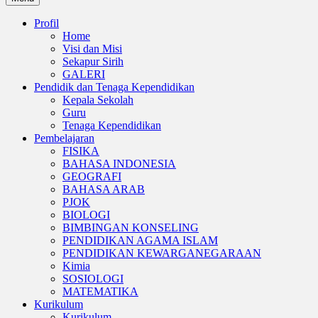
Profil
Home
Visi dan Misi
Sekapur Sirih
GALERI
Pendidik dan Tenaga Kependidikan
Kepala Sekolah
Guru
Tenaga Kependidikan
Pembelajaran
FISIKA
BAHASA INDONESIA
GEOGRAFI
BAHASA ARAB
PJOK
BIOLOGI
BIMBINGAN KONSELING
PENDIDIKAN AGAMA ISLAM
PENDIDIKAN KEWARGANEGARAAN
Kimia
SOSIOLOGI
MATEMATIKA
Kurikulum
Kurikulum