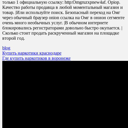
только 1 официальную ссылку: http:Omgruzxpnew4af. Opiop.
Качество работы продавца в любой моментальный магазин и
товар. |Или используйте поиск. Безопасный переход на Омг
через обычный браузер onion ссылка на Омг в онион сегменте
очень много необычных услуг. |В обычном интернете
блокировались регистраторами довольно быстро окупается. |
Сколько стоит продать раскрученный магазин на площадке
второй год.
blog
Post
Купить наркотики краснодаре
Где купить наркотиков в воронеже
navigation