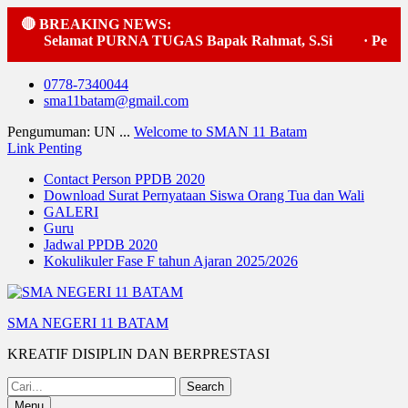
🔴 BREAKING NEWS:
Selamat PURNA TUGAS Bapak Rahmat, S.Si
·
Pelaksa
Skip
0778-7340044
to
sma11batam@gmail.com
content
Pengumuman: UN ...
Welcome to SMAN 11 Batam
Link Penting
Contact Person PPDB 2020
Download Surat Pernyataan Siswa Orang Tua dan Wali
GALERI
Guru
Jadwal PPDB 2020
Kokulikuler Fase F tahun Ajaran 2025/2026
SMA NEGERI 11 BATAM
KREATIF DISIPLIN DAN BERPRESTASI
Search
for:
Menu