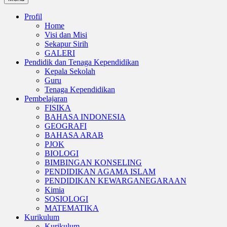
Profil
Home
Visi dan Misi
Sekapur Sirih
GALERI
Pendidik dan Tenaga Kependidikan
Kepala Sekolah
Guru
Tenaga Kependidikan
Pembelajaran
FISIKA
BAHASA INDONESIA
GEOGRAFI
BAHASA ARAB
PJOK
BIOLOGI
BIMBINGAN KONSELING
PENDIDIKAN AGAMA ISLAM
PENDIDIKAN KEWARGANEGARAAN
Kimia
SOSIOLOGI
MATEMATIKA
Kurikulum
Kurikulum