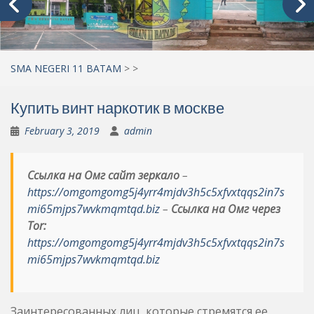
SMA NEGERI 11 BATAM
>
>
Купить винт наркотик в москве
February 3, 2019
admin
Ссылка на Омг сайт зеркало
–
https://omgomgomg5j4yrr4mjdv3h5c5xfvxtqqs2in7s
mi65mjps7wvkmqmtqd.biz
–
Ссылка на Омг через
Tor:
https://omgomgomg5j4yrr4mjdv3h5c5xfvxtqqs2in7s
mi65mjps7wvkmqmtqd.biz
Заинтересованных лиц, которые стремятся ее