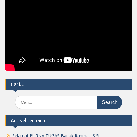
Cari…
Search
for:
Artikel terbaru
Selamat PURNA TUGAS Bapak Rahmat, S.Si