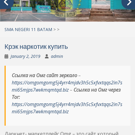
SMA NEGERI 11 BATAM
>
>
Крэк наркотик купить
January 2, 2019
admin
Ссылка на Омг сайт зеркало
–
https://omgomgomg5j4yrr4mjdv3h5c5xfvxtqqs2in7s
mi65mjps7wvkmqmtqd.biz
–
Ссылка на Омг через
Tor:
https://omgomgomg5j4yrr4mjdv3h5c5xfvxtqqs2in7s
mi65mjps7wvkmqmtqd.biz
Даркнет- маркетплейс Omg – это сайт который