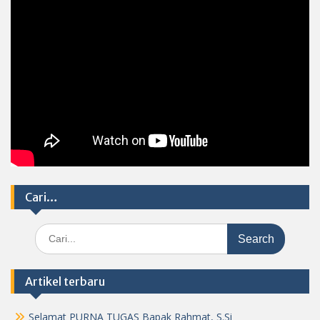
Cari…
Search
for:
Artikel terbaru
Selamat PURNA TUGAS Bapak Rahmat, S.Si