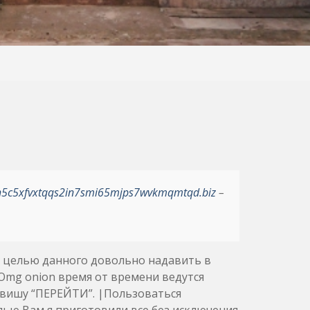
h5c5xfvxtqqs2in7smi65mjps7wvkmqmtqd.biz
–
с целью данного довольно надавить в
mg onion время от времени ведутся
авишу “ПЕРЕЙТИ”. |Пользоваться