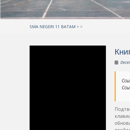
SMA NEGERI 11 BATAM
>
>
Кни
Dece
Ссы
Ссы
Подтв
клави
обновл