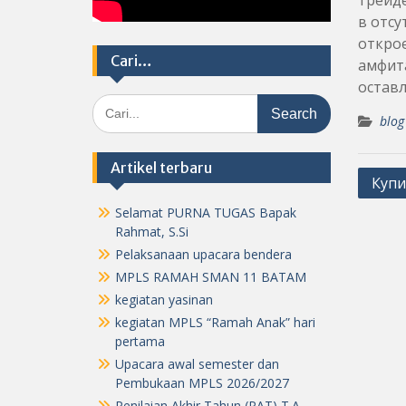
трейде
в отсу
открое
Cari…
амфита
оставл
Search
blog
for:
Artikel terbaru
Post
Купи
navig
Selamat PURNA TUGAS Bapak
Rahmat, S.Si
Pelaksanaan upacara bendera
MPLS RAMAH SMAN 11 BATAM
kegiatan yasinan
kegiatan MPLS “Ramah Anak” hari
pertama
Upacara awal semester dan
Pembukaan MPLS 2026/2027