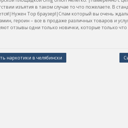
рской площадкой Omg onion нелегко. |Намеренно с це
тствии изъятия в таком случае то что пожелаете. В ста
тся!|Нужен Тор браузер!|Спам который вы очень ждали
мин, героин – все в продаже различных товаров и усл
яют отзывы одни только новички, которые только что з
ть наркотики в челябински
С
ation