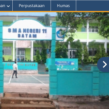
aan
Perpustakaan
Humas