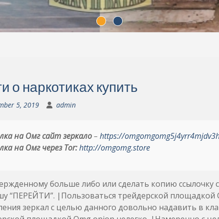
ги о наркотиках купить
mber 5, 2019
admin
лка на Омг сайт зеркало
–
https://omgomgomg5j4yrr4mjdv3
лка на Омг через Tor:
http://omgomg.store
ержденному больше либо или сделать копию ссылочку 
шу “ПЕРЕЙТИ”. |Пользоваться трейдерской площадкой O
ения зеркал с целью данного довольно надавить в кл