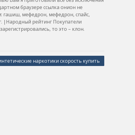
лью Вам я приготовили все без исключения
ндартном браузере ссылка онион не
: гашиш, мефедрон, мефедрон, спайс,
уг. |Народный рейтинг Покупатели
арегистрировались, то это – клон.
интетические наркотики скорость купить