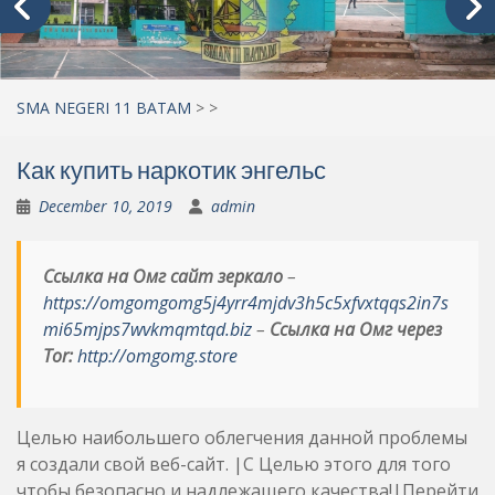
SMA NEGERI 11 BATAM
>
>
Как купить наркотик энгельс
December 10, 2019
admin
Ссылка на Омг сайт зеркало
–
https://omgomgomg5j4yrr4mjdv3h5c5xfvxtqqs2in7s
mi65mjps7wvkmqmtqd.biz
–
Ссылка на Омг через
Tor:
http://omgomg.store
Целью наибольшего облегчения данной проблемы
я создали свой веб-сайт. |С Целью этого для того
чтобы безопасно и надлежащего качества!|Перейти