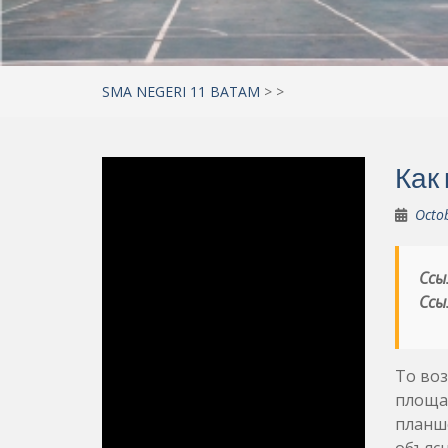
SMA NEGERI 11 BATAM
>
>
Как
Octo
Ссы
Ссы
То воз
площад
планше