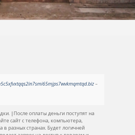
h5c5xfvxtqqs2in7smi65mjps7wvkmqmtqd.biz
–
дки. |После оплаты деньги поступят на
те сайт с телефона, компьютера,
а в разных странах. Будет логичней