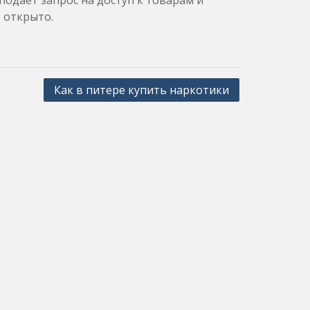
подает запрос на доступ к товарам и
 открыто.
Как в питере купить наркотики