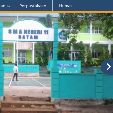
aan
Perpustakaan
Humas