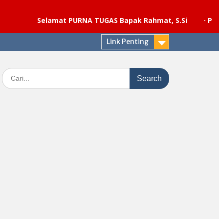
Selamat PURNA TUGAS Bapak Rahmat, S.Si
·
Pelaksanaa
Link Penting
Search
for: