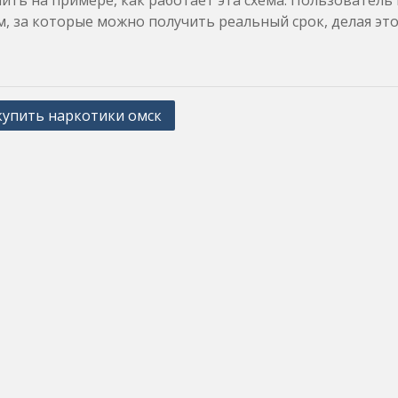
ить на примере, как работает эта схема. Пользователь 
м, за которые можно получить реальный срок, делая это
купить наркотики омск
ation