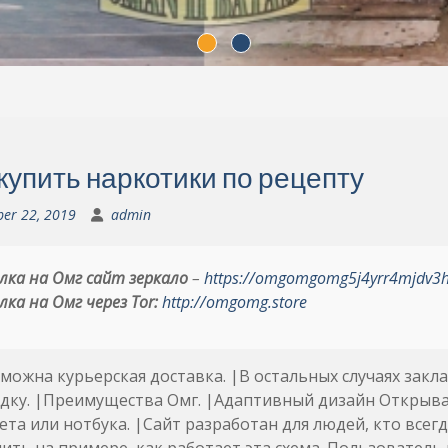
 купить наркотики по рецепту
ber 22, 2019
admin
лка на Омг сайт зеркало
–
https://omgomgomg5j4yrr4mjdv3
лка на Омг через Tor:
http://omgomg.store
можна курьерская доставка. |В остальных случаях закла
ку. |Преимущества Омг. |Адаптивный дизайн Открывай
та или нотбука. |Сайт разработан для людей, кто всегд