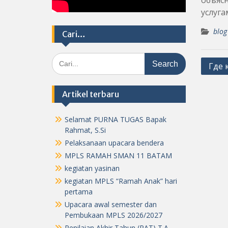
объясн
услуга
blog
Cari…
Search
Post
Где 
for:
navig
Artikel terbaru
Selamat PURNA TUGAS Bapak
Rahmat, S.Si
Pelaksanaan upacara bendera
MPLS RAMAH SMAN 11 BATAM
kegiatan yasinan
kegiatan MPLS “Ramah Anak” hari
pertama
Upacara awal semester dan
Pembukaan MPLS 2026/2027
Penilaian Akhir Tahun (PAT) T.A