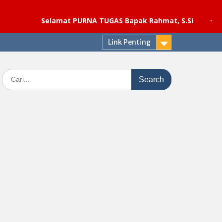
Selamat PURNA TUGAS Bapak Rahmat, S.Si
·
Pelaksanaa
Link Penting
Search
for: