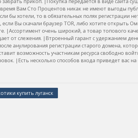
 забрать прикоп. |Покупка передается в виде сайта суще
о время Вам Сто Процентов никак не имеют выгоды пу
сли бы хотели, то в обязательных полях регистрации н
, если Вы скачали браузер TOR, либо хотите открыть О
е. |Ассортимент очень широкий, а товар топового кач
ет от слежения. |Втроенный гарант с удержанием дене
после анулирования регистрации старого домена, которо
тавит возможность участникам ресурса свободно войти
овок. |Есть несколько способов входа приведет вас н
отики купить луганск
ation