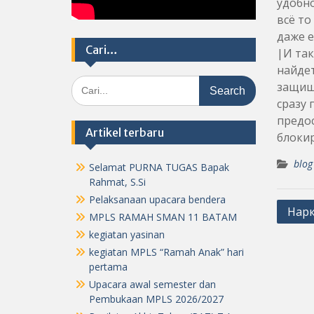
удобно
всё т
даже е
Cari…
|И так
найдет
Search
защища
for:
сразу 
предос
Artikel terbaru
блокир
blog
Selamat PURNA TUGAS Bapak
Rahmat, S.Si
Pelaksanaan upacara bendera
Post
Нарк
MPLS RAMAH SMAN 11 BATAM
navig
kegiatan yasinan
kegiatan MPLS “Ramah Anak” hari
pertama
Upacara awal semester dan
Pembukaan MPLS 2026/2027