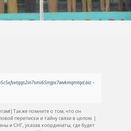
h5c5xfvxtqqs2in7smi65mjps7wvkmqmtqd.biz
–
угам!|Также помните о том, что он
овой переписки и тайну связи в целом. |
ны и СНГ, указав координаты, где будет