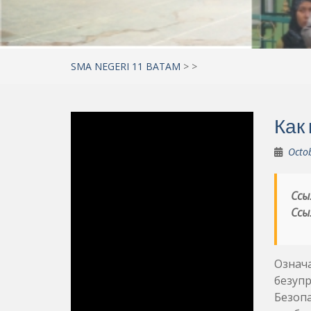
SMA NEGERI 11 BATAM
>
>
Как 
Octo
Ссы
Ссы
Означа
безупр
Безопа