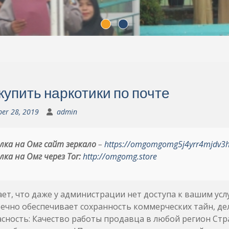
купить наркотики по почте
ber 28, 2019
admin
лка на Омг сайт зеркало
–
https://omgomgomg5j4yrr4mjdv3
лка на Омг через Tor:
http://omgomg.store
ет, что даже у администрации нет доступа к вашим усл
ечно обеспечивает сохранность коммерческих тайн, дел
сность: Качество работы продавца в любой регион Стра