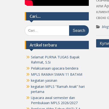
скачив
или Ap
клиент
Cari…
свою о
blog
Search
for:
Post
Купи
Artikel terbaru
navig
Selamat PURNA TUGAS Bapak
Rahmat, S.Si
Pelaksanaan upacara bendera
MPLS RAMAH SMAN 11 BATAM
kegiatan yasinan
kegiatan MPLS “Ramah Anak” hari
pertama
Upacara awal semester dan
Pembukaan MPLS 2026/2027
Penilaian Akhir Tahun (PAT) T.A