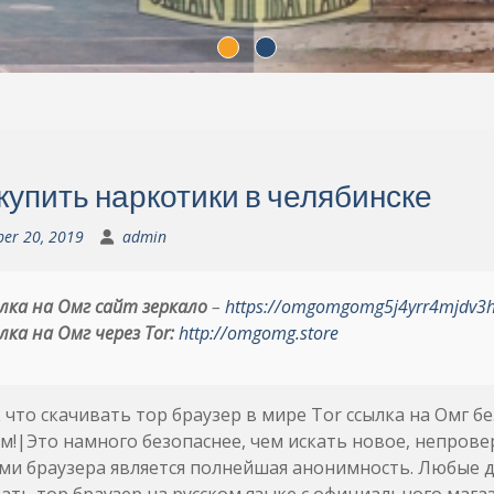
 купить наркотики в челябинске
ber 20, 2019
admin
лка на Омг сайт зеркало
–
https://omgomgomg5j4yrr4mjdv3
лка на Омг через Tor:
http://omgomg.store
к что скачивать тор браузер в мире Tor ссылка на Омг
м!|Это намного безопаснее, чем искать новое, непрове
и браузера является полнейшая анонимность. Любые де