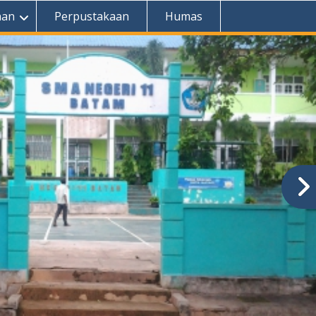
aan
Perpustakaan
Humas