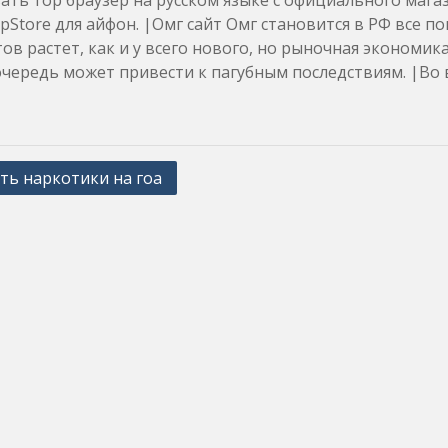
ать тор браузер на русском языке с официального мага
pStore для айфон. |Омг сайт Омг становится в РФ все п
ов растет, как и у всего нового, но рыночная экономик
чередь может привести к пагубным последствиям. |Во 
ть наркотики на гоа
ation