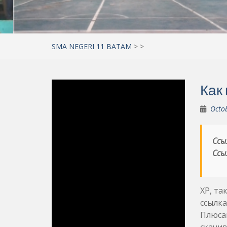
SMA NEGERI 11 BATAM
>
>
Как
Octo
Ссы
Ссы
XP, та
ссылка
Плюсам