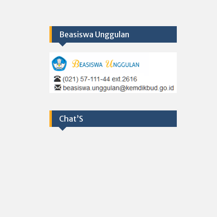
Beasiswa Unggulan
Chat’S