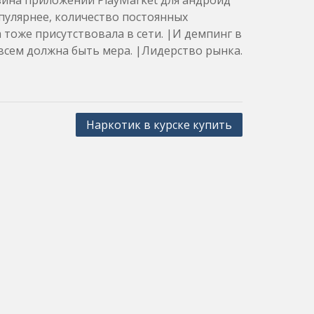
зина приложений PlayMarket для андроид
опулярнее, количество постоянных
а тоже присутствовала в сети. |И демпинг в
всем должна быть мера. |Лидерство рынка.
Наркотик в курске купить