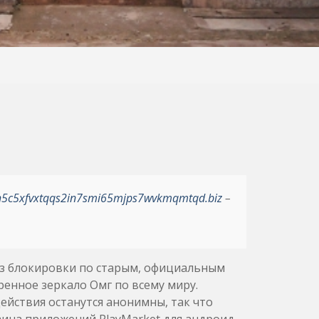
h5c5xfvxtqqs2in7smi65mjps7wvkmqmtqd.biz
–
 без блокировки по старым, официальным
ренное зеркало Омг по всему миру.
йствия останутся анонимны, так что