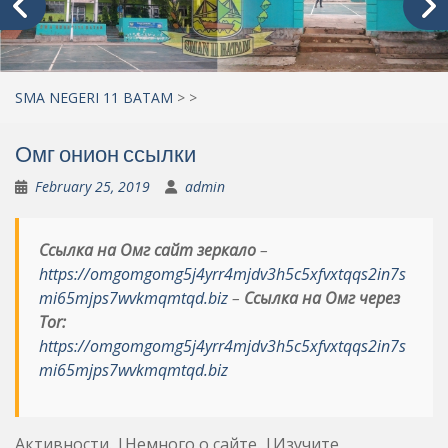
SMA NEGERI 11 BATAM
>
>
Омг онион ссылки
February 25, 2019
admin
Ссылка на Омг сайт зеркало
–
https://omgomgomg5j4yrr4mjdv3h5c5xfvxtqqs2in7s
mi65mjps7wvkmqmtqd.biz
–
Ссылка на Омг через
Tor:
https://omgomgomg5j4yrr4mjdv3h5c5xfvxtqqs2in7s
mi65mjps7wvkmqmtqd.biz
Активности. |Немного о сайте. |Изучите