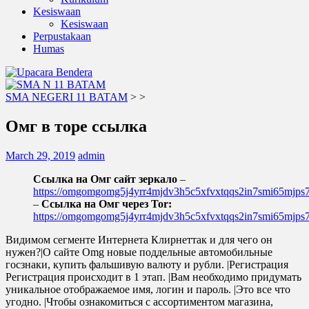
Kesiswaan
Kesiswaan
Perpustakaan
Humas
SMA NEGERI 11 BATAM
>
>
Омг в торе ссылка
March 29, 2019
admin
Ссылка на Омг сайт зеркало
–
https://omgomgomg5j4yrr4mjdv3h5c5xfvxtqqs2in7smi65mjp
–
Ссылка на Омг через Tor:
https://omgomgomg5j4yrr4mjdv3h5c5xfvxtqqs2in7smi65mjp
Видимом сегменте Интернета Клирнеттак и для чего он
нужен?|О сайте Omg новые поддельные автомобильные
госзнаки, купить фальшивую валюту и рубли. |Регистрация
Регистрация происходит в 1 этап. |Вам необходимо придумать
уникальное отображаемое имя, логин и пароль. |Это все что
угодно. |Чтобы ознакомиться с ассортиментом магазина,