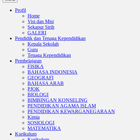
Profil
Home
Visi dan Misi
Sekapur Sirih
GALERI
Pendidik dan Tenaga Kependidikan
Kepala Sekolah
Guru
Tenaga Kependidikan
Pembelajaran
FISIKA
BAHASA INDONESIA
GEOGRAFI
BAHASA ARAB
PJOK
BIOLOGI
BIMBINGAN KONSELING
PENDIDIKAN AGAMA ISLAM
PENDIDIKAN KEWARGANEGARAAN
Kimia
SOSIOLOGI
MATEMATIKA
Kurikulum
Kurikulum