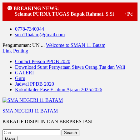
🔴 BREAKING NEWS:
Selamat PURNA TUGAS Bapak Rahmat, S.Si
·
Pelaksa
Skip
0778-7340044
to
sma11batam@gmail.com
content
Pengumuman: UN ...
Welcome to SMAN 11 Batam
Link Penting
Contact Person PPDB 2020
Download Surat Pernyataan Siswa Orang Tua dan Wali
GALERI
Guru
Jadwal PPDB 2020
Kokulikuler Fase F tahun Ajaran 2025/2026
SMA NEGERI 11 BATAM
KREATIF DISIPLIN DAN BERPRESTASI
Search
for:
Menu