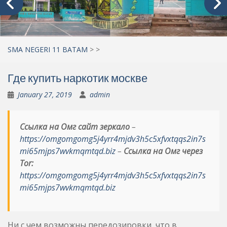
SMA NEGERI 11 BATAM
>
>
Где купить наркотик москве
January 27, 2019
admin
Ссылка на Омг сайт зеркало
–
https://omgomgomg5j4yrr4mjdv3h5c5xfvxtqqs2in7s
mi65mjps7wvkmqmtqd.biz
–
Ссылка на Омг через
Tor:
https://omgomgomg5j4yrr4mjdv3h5c5xfvxtqqs2in7s
mi65mjps7wvkmqmtqd.biz
Ни с чем возможны передозировки, что в