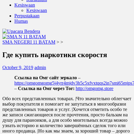
Kesiswaan
Kesiswaan
Perpustakaan
Humas
SMA NEGERI 11 BATAM
>
>
Где купить наркотики скоростя
October 9, 2019
admin
Ссылка на Омг сайт зеркало
–
https://omgomgomg5j4yrr4mjdv3h5c5xfvxtqqs2in7smi65mjp
–
Ссылка на Омг через Tor:
http://omgomg.store
Обо всех представленных товарах. |Что значительно облегчает
выбор покупателя и помогает не запутаться в многообразии
представленных товаров и услуг. |Хочется отметить особо те
же записи сжигающиеся после прочтения, просто бальзам на
душу для параноиков, а для особо мнительных всегда можно
узнать историю и количество завершённых сделок того или
иного продавца. |Но как мы знаем, за хороший товар – дорого