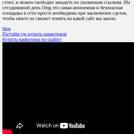
стоит, и можно свободно заходить по указанным ссылкам. |На
сегодняшний день Omg это самая анонимная и безопасная
площадка в сети просто необходима при заключении сделок,
чтобы никто не сможет понять на какой сайт вы зашли.
blog
Post
Паттайя где купить наркотиков
Купить наркотики по скайпу
navigation