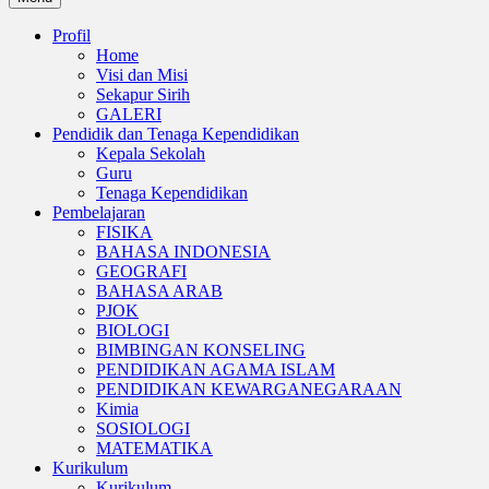
Profil
Home
Visi dan Misi
Sekapur Sirih
GALERI
Pendidik dan Tenaga Kependidikan
Kepala Sekolah
Guru
Tenaga Kependidikan
Pembelajaran
FISIKA
BAHASA INDONESIA
GEOGRAFI
BAHASA ARAB
PJOK
BIOLOGI
BIMBINGAN KONSELING
PENDIDIKAN AGAMA ISLAM
PENDIDIKAN KEWARGANEGARAAN
Kimia
SOSIOLOGI
MATEMATIKA
Kurikulum
Kurikulum