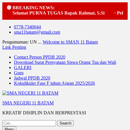
🔴 BREAKING NEWS:
Selamat PURNA TUGAS Bapak Rahmat, S.Si
·
Pelaksa
Skip
0778-7340044
to
sma11batam@gmail.com
content
Pengumuman: UN ...
Welcome to SMAN 11 Batam
Link Penting
Contact Person PPDB 2020
Download Surat Pernyataan Siswa Orang Tua dan Wali
GALERI
Guru
Jadwal PPDB 2020
Kokulikuler Fase F tahun Ajaran 2025/2026
SMA NEGERI 11 BATAM
KREATIF DISIPLIN DAN BERPRESTASI
Search
for:
Menu