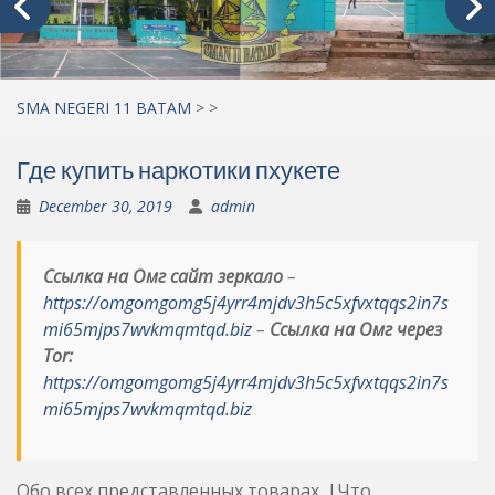
SMA NEGERI 11 BATAM
>
>
Где купить наркотики пхукете
December 30, 2019
admin
Ссылка на Омг сайт зеркало
–
https://omgomgomg5j4yrr4mjdv3h5c5xfvxtqqs2in7s
mi65mjps7wvkmqmtqd.biz
–
Ссылка на Омг через
Tor:
https://omgomgomg5j4yrr4mjdv3h5c5xfvxtqqs2in7s
mi65mjps7wvkmqmtqd.biz
Обо всех представленных товарах. |Что