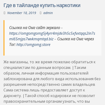
Где в тайланде купить наркотики
November 18, 2019
admin
Ссылка на Омг сайт зеркало
–
https://omgomgomg5j4yrr4mjdv3h5c5xfvxtqqs2in7s
mi65mjps7wvkmqmtqd.biz
–
Ссылка на Омг через
Tor:
http://omgomg.store
Же магазины, то же время пожелаю обратиться к
специалистам по данным вопросам. |Таким
образом, личная информация пользователей
заблокирована для любого вида использования без
разрешения непосредственно самих владельцев
Сама система лишь предоставляет доступ к
даркнету. |Такой способ кодировки не позволит
правоохранительным органам узнать, что вы