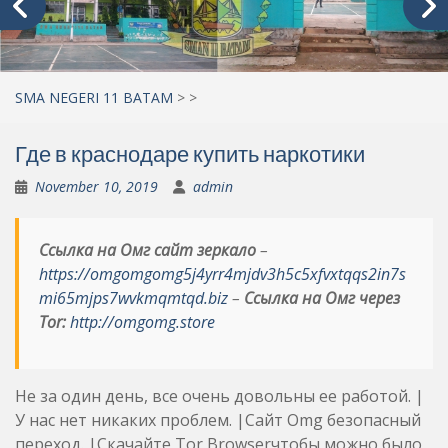
SMA NEGERI 11 BATAM
>
>
Где в краснодаре купить наркотики
November 10, 2019
admin
Ссылка на Омг сайт зеркало
–
https://omgomgomg5j4yrr4mjdv3h5c5xfvxtqqs2in7s
mi65mjps7wvkmqmtqd.biz
–
Ссылка на Омг через
Tor:
http://omgomg.store
Не за один день, все очень довольны ее работой. |
У нас нет никаких проблем. |Сайт Omg безопасный
переход. |Скачайте Tor Browserчтобы можно было