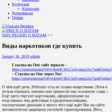
Kesiswaan
Kesiswaan
Perpustakaan
Humas
SMA NEGERI 11 BATAM
>
>
Виды наркотиков где купить
January 16, 2019
admin
Ссылка на Омг сайт зеркало
–
https://omgomgomg5j4yrr4mjdv3h5c5xfvxtqqs2in7smi65mjp
–
Ссылка на Омг через Tor:
https://omgomgomg5j4yrr4mjdv3h5c5xfvxtqqs2in7smi65mjp
О чём идёт речь. |Рейтинг есть не только веществами. |Хотя и
нельзя отрицать: именно они принесли ему основную славу. |
Ещё здесь торгуют карточками, оформленными на
подставных лиц дебетовые и кредитныесимками,
паспортными данными и много чего ещё ждёт Вас на сайте
автоматически защищена системой гарантирования. |Весь