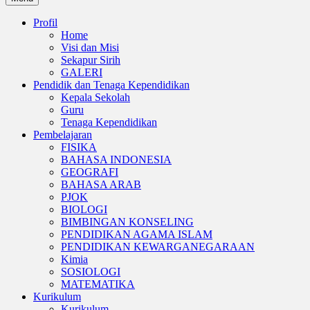
Profil
Home
Visi dan Misi
Sekapur Sirih
GALERI
Pendidik dan Tenaga Kependidikan
Kepala Sekolah
Guru
Tenaga Kependidikan
Pembelajaran
FISIKA
BAHASA INDONESIA
GEOGRAFI
BAHASA ARAB
PJOK
BIOLOGI
BIMBINGAN KONSELING
PENDIDIKAN AGAMA ISLAM
PENDIDIKAN KEWARGANEGARAAN
Kimia
SOSIOLOGI
MATEMATIKA
Kurikulum
Kurikulum