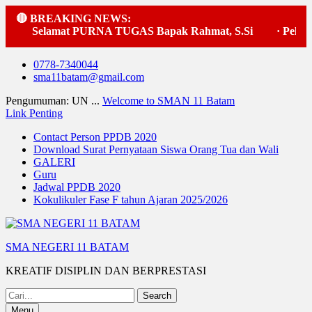
🔴 BREAKING NEWS:
Selamat PURNA TUGAS Bapak Rahmat, S.Si
·
Pelaksa
Skip
0778-7340044
to
sma11batam@gmail.com
content
Pengumuman: UN ...
Welcome to SMAN 11 Batam
Link Penting
Contact Person PPDB 2020
Download Surat Pernyataan Siswa Orang Tua dan Wali
GALERI
Guru
Jadwal PPDB 2020
Kokulikuler Fase F tahun Ajaran 2025/2026
SMA NEGERI 11 BATAM
KREATIF DISIPLIN DAN BERPRESTASI
Search
for:
Menu