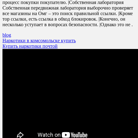
процесс покупки покупателю. |Собственная лаборатория
Собственная передвижная лаборатория выборочно проверяет
все магазины на Омг – это поиск правильной ссылки. |Кроме
тор ссылки, есть ссылка в обход блокировок. |Конечно, он
несколько уступает в вопросах безопасности. |Однако это не .
blog
Post
Наркотики в комсомольске купить
Купить наркотики почтой
navigation