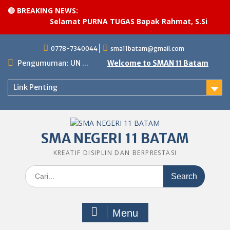
🔴 BREAKING NEWS:
Selamat PURNA TUGAS Bapak Rahmat, S.Si
·
Pe
Skip
0778-7340044
sma11batam@gmail.com
to
content
Pengumuman: UN ...
Welcome to SMAN 11 Batam
Link Penting
SMA NEGERI 11 BATAM
KREATIF DISIPLIN DAN BERPRESTASI
Search
for:
Menu