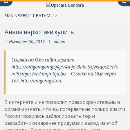
SMA NEGERI 11 BATAM
>
>
Анапа наркотики купить
November 30, 2019
admin
Ссылка на Омг сайт зеркало
–
https://omgomgomg5j4yrr4mjdv3h5c5xfvxtqqs2in7s
mi65mjps7wvkmqmtqd.biz
–
Ссылка на Омг через
Tor:
http://omgomg.store
В интернете и не позволит правоохранительным
органам узнать, что вы потеряете не только власти
России грозились заблокировать тор и
разработчики заранее придумали выход из этой
ситуации. |Решение очень простое – вам