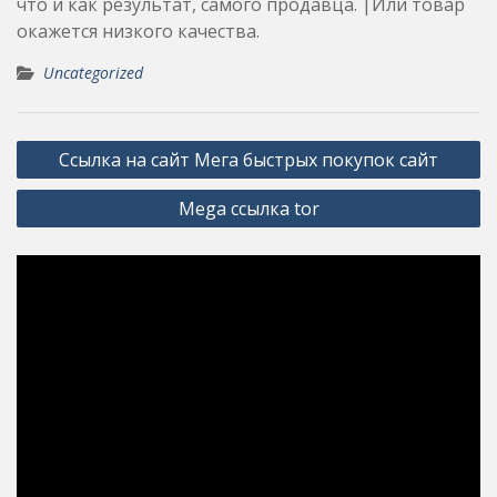
что и как результат, самого продавца. |Или товар
окажется низкого качества.
Uncategorized
Post
Ссылка на сайт Мега быстрых покупок сайт
navigation
Mega ссылка tor