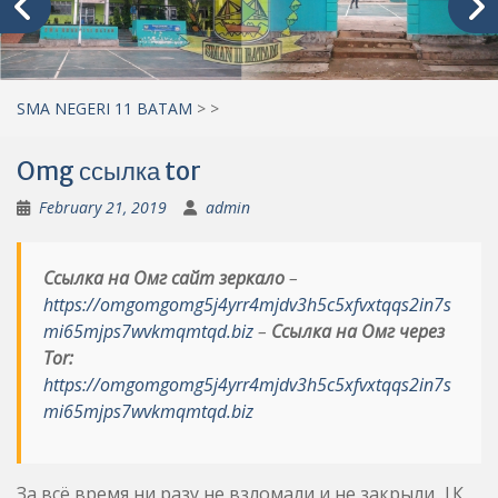
SMA NEGERI 11 BATAM
>
>
Omg ссылка tor
February 21, 2019
admin
Ссылка на Омг сайт зеркало
–
https://omgomgomg5j4yrr4mjdv3h5c5xfvxtqqs2in7s
mi65mjps7wvkmqmtqd.biz
–
Ссылка на Омг через
Tor:
https://omgomgomg5j4yrr4mjdv3h5c5xfvxtqqs2in7s
mi65mjps7wvkmqmtqd.biz
За всё время ни разу не взломали и не закрыли. |К