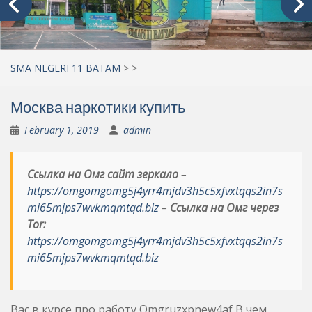
SMA NEGERI 11 BATAM
>
>
Москва наркотики купить
February 1, 2019
admin
Ссылка на Омг сайт зеркало
–
https://omgomgomg5j4yrr4mjdv3h5c5xfvxtqqs2in7s
mi65mjps7wvkmqmtqd.biz
–
Ссылка на Омг через
Tor:
https://omgomgomg5j4yrr4mjdv3h5c5xfvxtqqs2in7s
mi65mjps7wvkmqmtqd.biz
Вас в курсе про работу Omgruzxpnew4af В чем