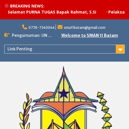
BREAKING NEWS:
Selamat PURNA TUGAS Bapak Rahmat, S.Si
·
Pelaksanaan 
Skip
to
0778-7340044
sma11batam@gmail.com
content
Pengumuman: UN ...
Welcome to SMAN 11 Batam
Link Penting