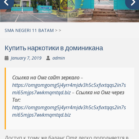
SMA NEGERI 11 BATAM
>
>
Купить наркотики в доминикана
January 7, 2019
admin
Ссылка на Омг сайт зеркало
–
https://omgomgomg5j4yrr4mjdv3h5c5xfvxtqqs2in7s
mi65mjps7wvkmqmtqd.biz
–
Ссылка на Омг через
Tor:
https://omgomgomg5j4yrr4mjdv3h5c5xfvxtqqs2in7s
mi65mjps7wvkmqmtqd.biz
Доступ к тому же баланс Omg легко пополняется в