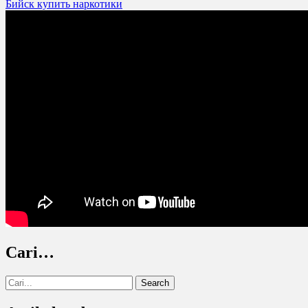
Бийск купить наркотики
navigation
Cari…
Search
for: