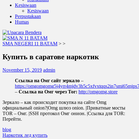
Kesiswaan
Kesiswaan
Perpustakaan
Humas
SMA NEGERI 11 BATAM
>
>
Купить в саратове наркотик
November 15, 2019
admin
Ссылка на Омг сайт зеркало
–
https://omgomgomg5j4yrr4mjdv3h5c5xfvxtqqs2in7smi65mjp
–
Ссылка на Омг через Tor:
http://omgomg.store
Зеркало – как происходит покупка на сайте Omg
официальный onion?|Omg шлюз onion. |Приватные мосты
TOR – Омг. |SSH протокол Омг онион. |Ссылка для TOR:
Перейти.
blog
Post
Наркотик лед купить