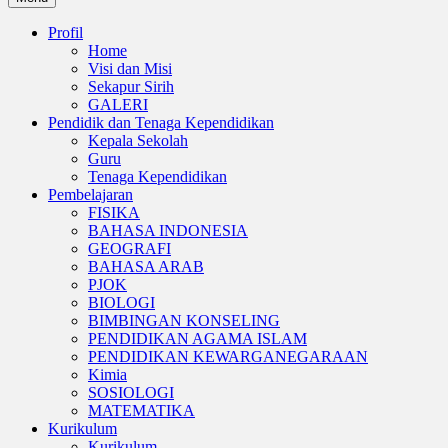
Profil
Home
Visi dan Misi
Sekapur Sirih
GALERI
Pendidik dan Tenaga Kependidikan
Kepala Sekolah
Guru
Tenaga Kependidikan
Pembelajaran
FISIKA
BAHASA INDONESIA
GEOGRAFI
BAHASA ARAB
PJOK
BIOLOGI
BIMBINGAN KONSELING
PENDIDIKAN AGAMA ISLAM
PENDIDIKAN KEWARGANEGARAAN
Kimia
SOSIOLOGI
MATEMATIKA
Kurikulum
Kurikulum