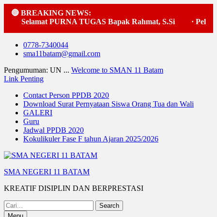
🔴 BREAKING NEWS:
Selamat PURNA TUGAS Bapak Rahmat, S.Si
·
Pelaksa
Skip
0778-7340044
to
sma11batam@gmail.com
content
Pengumuman: UN ...
Welcome to SMAN 11 Batam
Link Penting
Contact Person PPDB 2020
Download Surat Pernyataan Siswa Orang Tua dan Wali
GALERI
Guru
Jadwal PPDB 2020
Kokulikuler Fase F tahun Ajaran 2025/2026
SMA NEGERI 11 BATAM
KREATIF DISIPLIN DAN BERPRESTASI
Search
for:
Menu