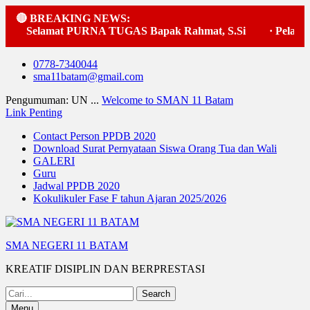
🔴 BREAKING NEWS:
Selamat PURNA TUGAS Bapak Rahmat, S.Si
·
Pelaksan
Skip
0778-7340044
to
sma11batam@gmail.com
content
Pengumuman: UN ...
Welcome to SMAN 11 Batam
Link Penting
Contact Person PPDB 2020
Download Surat Pernyataan Siswa Orang Tua dan Wali
GALERI
Guru
Jadwal PPDB 2020
Kokulikuler Fase F tahun Ajaran 2025/2026
SMA NEGERI 11 BATAM
KREATIF DISIPLIN DAN BERPRESTASI
Search
for:
Menu