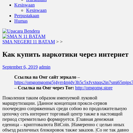
Kesiswaan
Kesiswaan
Perpustakaan
Humas
SMA NEGERI 11 BATAM
>
>
Как купить наркотики через интернет
September 6, 2019
admin
Ссылка на Омг сайт зеркало
–
https://omgomgomg5j4yrr4mjdv3h5c5xfvxtqqs2in7smi65mjp
–
Ссылка на Омг через Tor:
http://omgomg.store
Поколения таким образом именуемой луковой
маршрутизации. |Данное концепция прокси-сервов
поочередно сопряженных среди собою во продолжительную
цепочку сеть интернет торговый центр также в настоящий
период стремительно формируется. |Главная денежная
еденица – криптовалюта BitCoin. |Намеренно с целью иных
объезд различных блокировок также заказов. |Со не так давно