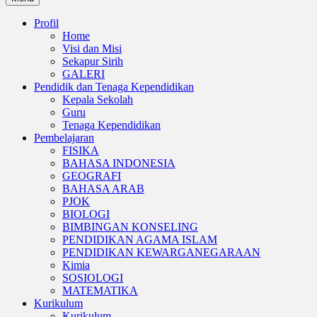
Profil
Home
Visi dan Misi
Sekapur Sirih
GALERI
Pendidik dan Tenaga Kependidikan
Kepala Sekolah
Guru
Tenaga Kependidikan
Pembelajaran
FISIKA
BAHASA INDONESIA
GEOGRAFI
BAHASA ARAB
PJOK
BIOLOGI
BIMBINGAN KONSELING
PENDIDIKAN AGAMA ISLAM
PENDIDIKAN KEWARGANEGARAAN
Kimia
SOSIOLOGI
MATEMATIKA
Kurikulum
Kurikulum